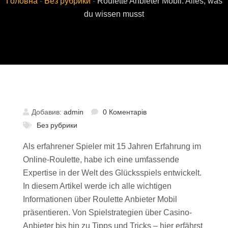
Головна
-
Без рубрики
-
Roulette Anbieter Mobil: Alles, was
du wissen musst
Добавив:
admin
0 Коментарів
Без рубрики
Als erfahrener Spieler mit 15 Jahren Erfahrung im
Online-Roulette, habe ich eine umfassende
Expertise in der Welt des Glücksspiels entwickelt.
In diesem Artikel werde ich alle wichtigen
Informationen über Roulette Anbieter Mobil
präsentieren. Von Spielstrategien über Casino-
Anbieter bis hin zu Tipps und Tricks – hier erfährst