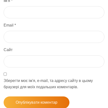
Ім'я
*
Email
*
Сайт
Зберегти моє ім'я, e-mail, та адресу сайту в цьому
браузері для моїх подальших коментарів.