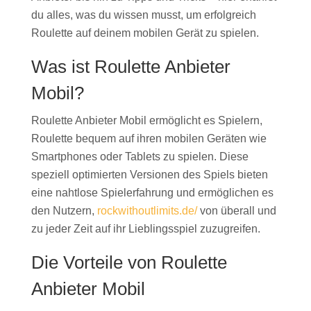
du alles, was du wissen
musst, um erfolgreich
Roulette auf deinem mobilen Gerät zu spielen.
Was ist Roulette Anbieter
Mobil?
Roulette Anbieter Mobil ermöglicht es Spielern,
Roulette bequem auf ihren mobilen Geräten wie
Smartphones oder Tablets zu spielen. Diese
speziell optimierten Versionen des Spiels bieten
eine nahtlose Spielerfahrung und ermöglichen es
den Nutzern,
rockwithoutlimits.de/
von überall und
zu jeder Zeit auf ihr Lieblingsspiel zuzugreifen.
Die Vorteile von Roulette
Anbieter Mobil