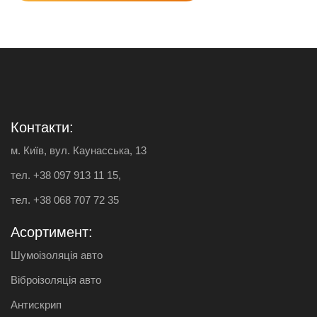
Контакти:
м. Київ, вул. Каунасська, 13
тел.
+38 097 913 11 15
,
тел.
+38 068 707 72 35
Асортимент:
Шумоізоляція авто
Віброізоляція авто
Антискрип