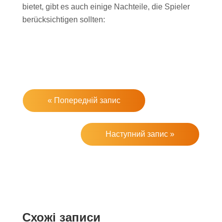
bietet, gibt es auch einige Nachteile, die Spieler
berücksichtigen sollten:
Навігація
« Попередній запис
записів
Наступний запис »
Схожі записи