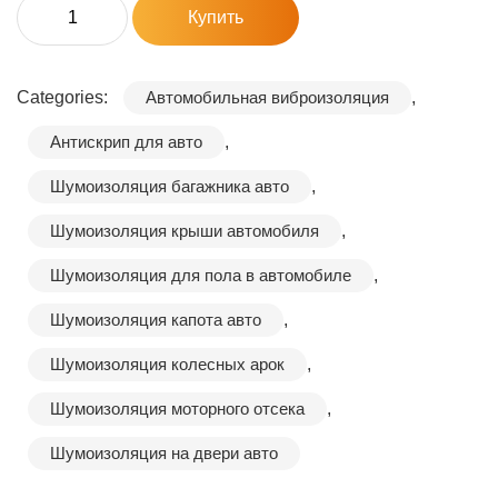
Supreme
Купить
NP
Premium
виброизоляция
Categories:
Автомобильная виброизоляция
,
2.0
Антискрип для авто
,
70х50
quantity
Шумоизоляция багажника авто
,
Шумоизоляция крыши автомобиля
,
Шумоизоляция для пола в автомобиле
,
Шумоизоляция капота авто
,
Шумоизоляция колесных арок
,
Шумоизоляция моторного отсека
,
Шумоизоляция на двери авто