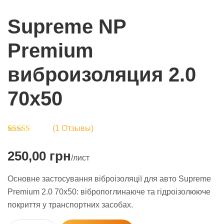
Supreme NP
Premium
виброизоляция 2.0
70х50
(
1
Отзывы)
Rated
1
5.00
out of 5
250,00
грн
based on
/лист
customer
rating
Основне застосування віброізоляції для авто Supreme
Premium 2.0 70х50: вібропоглинаюче та гідроізолююче
покриття у транспортних засобах.