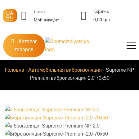
Перейти
к
Корзина
Логин
UA
RU
содержимому
0,00
грн
Мой аккаунт
Каталог
товаров
Головна
-
Автомобильная виброизоляция
-
Supreme NP
Premium виброизоляция 2.0 70х50