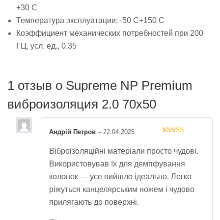
+30 С
Температура эксплуатации: -50 С+150 С
Коэффициент механических потребностей при 200
ГЦ, усл. ед., 0.35
1 отзыв о
Supreme NP Premium
виброизоляция 2.0 70х50
Андрій Петров
–
22.04.2025
Rated
5
out
of 5
Віброізоляційні матеріали просто чудові.
Використовував їх для демпфування
колонок — усе вийшло ідеально. Легко
ріжуться канцелярським ножем і чудово
прилягають до поверхні.