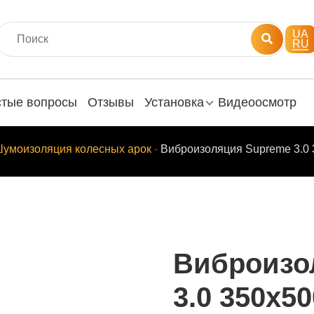
UA
RU
стые вопросы
Отзывы
Установка
Видеоосмотр
умоизоляция колесных арок
-
Виброизоляция Supreme 3.0
Виброизо
3.0 350х5