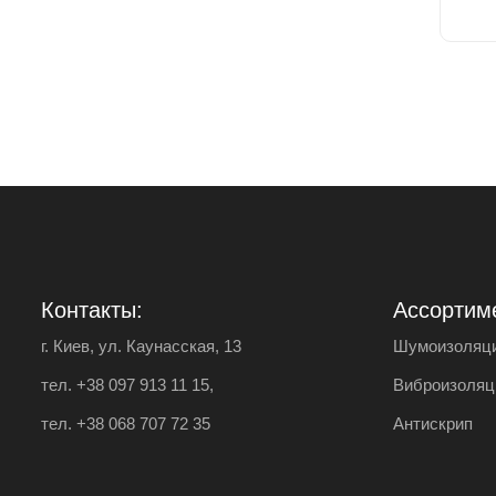
Контакты:
Ассортим
г. Киев, ул. Каунасская, 13
Шумоизоляци
тел.
+38 097 913 11 15
,
Виброизоляц
тел.
+38 068 707 72 35
Антискрип