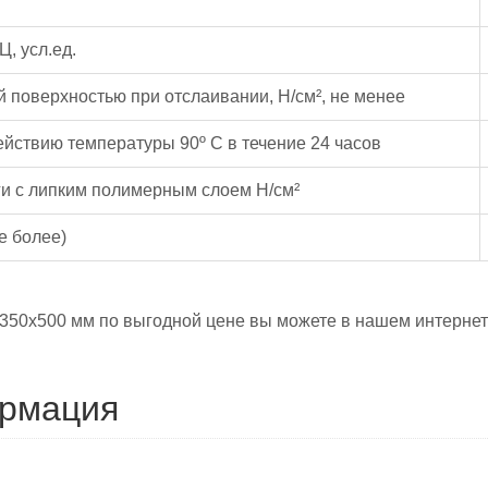
, усл.ед.
 поверхностью при отслаивании, Н/см², не менее
ействию температуры 90º С в течение 24 часов
ги с липким полимерным слоем Н/см²
е более)
350х500 мм по выгодной цене вы можете в нашем интернет-
ормация