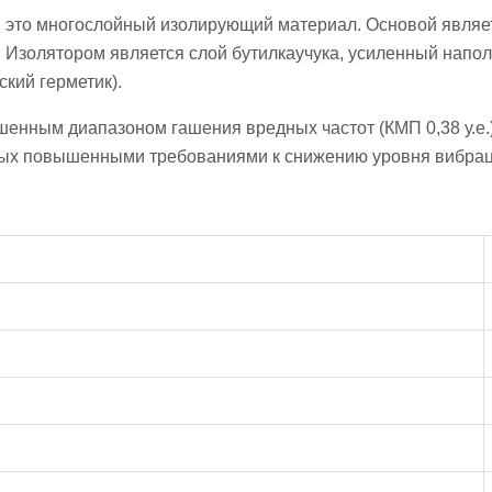
м это многослойный изолирующий материал. Основой явл
 Изолятором является слой бутилкаучука, усиленный напо
кий герметик).
нным диапазоном гашения вредных частот (КМП 0,38 у.е.)
мых повышенными требованиями к снижению уровня вибрац