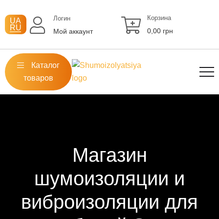
Перейти
к
Корзина
Логин
UA
RU
содержимому
0,00
грн
Мой аккаунт
Каталог
товаров
Магазин
шумоизоляции и
виброизоляции для