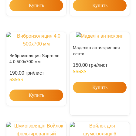
Купить
Купить
Маделин антискрипная
лента
Виброизоляция Supreme
4.0 500х700 мм
150,00
грн
/лист
190,00
грн
/лист
Rated
5.00
out of 5
Rated
5.00
Купить
out of 5
Купить